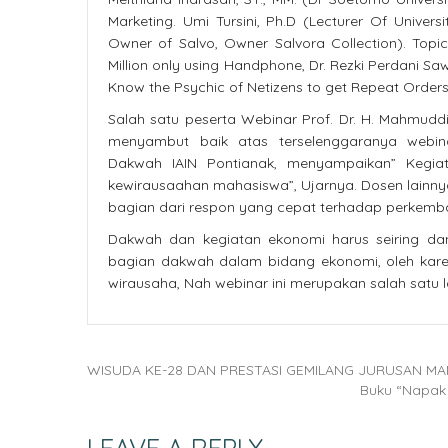
Marketing. Umi Tursini, Ph.D (Lecturer Of Univer
Owner of Salvo, Owner Salvora Collection). Topic
Million only using Handphone, Dr. Rezki Perdani Sa
Know the Psychic of Netizens to get Repeat Orders 
Salah satu peserta Webinar Prof. Dr. H. Mahmuddi
menyambut baik atas terselenggaranya webina
Dakwah IAIN Pontianak, menyampaikan” Kegia
kewirausaahan mahasiswa”, Ujarnya. Dosen lainny
bagian dari respon yang cepat terhadap perkemba
Dakwah dan kegiatan ekonomi harus seiring dan
bagian dakwah dalam bidang ekonomi, oleh karen
wirausaha, Nah webinar ini merupakan salah satu
WISUDA KE-28 DAN PRESTASI GEMILANG JURUSAN 
Buku “Napak