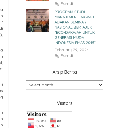
By
Pamdi
ya
PROGRAM STUDI
an
MANAJEMEN DAKWAH
ir
ADAKAN SEMINAR
NASIONAL BERTAJUK
di
“ECO-DAKWAH UNTUK
),
GENERASI MUDA
INDONESIA EMAS 2045”
February 29, 2024
ya
By
Pamdi
ah
l,
s”
Arsip Berita
ri
us
ng
Visitors
an
an
an