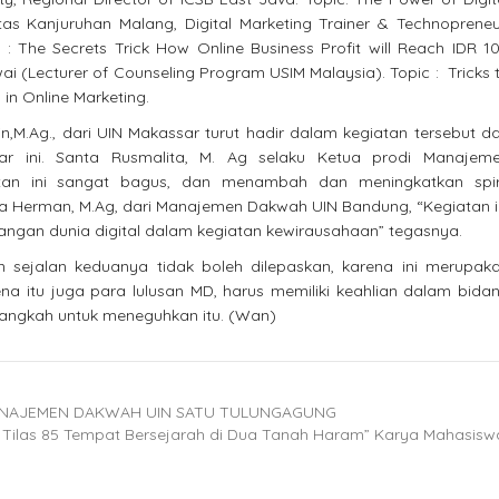
sitas Kanjuruhan Malang, Digital Marketing Trainer & Technopreneu
 : The Secrets Trick How Online Business Profit will Reach IDR 1
wai (Lecturer of Counseling Program USIM Malaysia). Topic : Tricks 
in Online Marketing.
n,M.Ag., dari UIN Makassar turut hadir dalam kegiatan tersebut d
r ini. Santa Rusmalita, M. Ag selaku Ketua prodi Manajem
tan ini sangat bagus, dan menambah dan meningkatkan spir
a Herman, M.Ag, dari Manajemen Dakwah UIN Bandung, “Kegiatan i
ngan dunia digital dalam kegiatan kewirausahaan” tegasnya.
 sejalan keduanya tidak boleh dilepaskan, karena ini merupak
a itu juga para lulusan MD, harus memiliki keahlian dalam bida
 langkah untuk meneguhkan itu. (Wan)
MANAJEMEN DAKWAH UIN SATU TULUNGAGUNG
 Tilas 85 Tempat Bersejarah di Dua Tanah Haram” Karya Mahasis