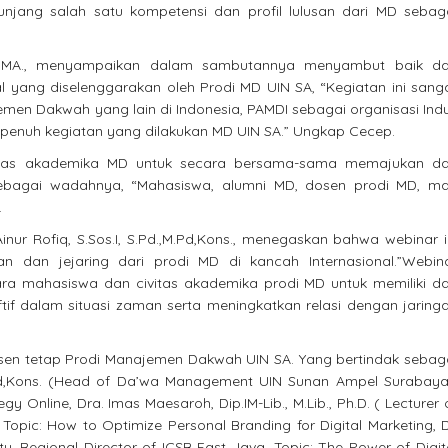
nunjang salah satu kompetensi dan profil lulusan dari MD sebag
., MA., menyampaikan dalam sambutannya menyambut baik d
l yang diselenggarakan oleh Prodi MD UIN SA, “Kegiatan ini sang
men Dakwah yang lain di Indonesia, PAMDI sebagai organisasi Ind
enuh kegiatan yang dilakukan MD UIN SA.” Ungkap Cecep.
ivitas akademika MD untuk secara bersama-sama memajukan d
agai wadahnya, “Mahasiswa, alumni MD, dosen prodi MD, ma
.
nur Rofiq, S.Sos.I, S.Pd.,M.Pd,Kons., menegaskan bahwa webinar i
 dan jejaring dari prodi MD di kancah Internasional.”Webin
ara mahasiswa dan civitas akademika prodi MD untuk memiliki d
 dalam situasi zaman serta meningkatkan relasi dengan jaring
dosen tetap Prodi Manajemen Dakwah UIN SA. Yang bertindak sebag
.,M.Pd,Kons. (Head of Da’wa Management UIN Sunan Ampel Surabaya
gy Online, Dra. Imas Maesaroh, Dip.IM-Lib., M.Lib., Ph.D. ( Lecturer 
ic: How to Optimize Personal Branding for Digital Marketing, D
ty, Regional Director of ICSB East Java. Topic: The Power of Digit