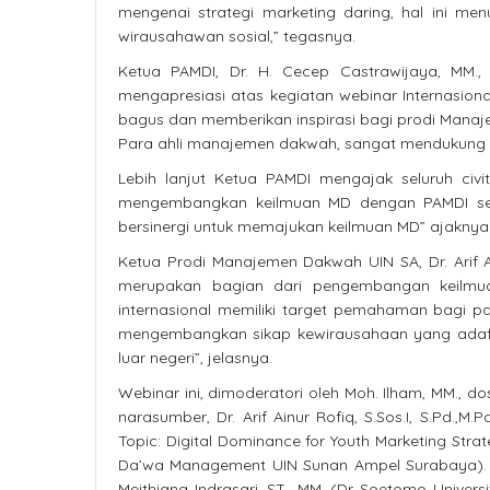
mengenai strategi marketing daring, hal ini me
wirausahawan sosial,” tegasnya.
Ketua PAMDI, Dr. H. Cecep Castrawijaya, MM
mengapresiasi atas kegiatan webinar Internasiona
bagus dan memberikan inspirasi bagi prodi Manaje
Para ahli manajemen dakwah, sangat mendukung p
Lebih lanjut Ketua PAMDI mengajak seluruh c
mengembangkan keilmuan MD dengan PAMDI seb
bersinergi untuk memajukan keilmuan MD” ajaknya
Ketua Prodi Manajemen Dakwah UIN SA, Dr. Arif Ai
merupakan bagian dari pengembangan keilmuan
internasional memiliki target pemahaman bagi p
mengembangkan sikap kewirausahaan yang adaftif
luar negeri”, jelasnya.
Webinar ini, dimoderatori oleh Moh. Ilham, MM., 
narasumber, Dr. Arif Ainur Rofiq, S.Sos.I, S.Pd
Topic: Digital Dominance for Youth Marketing Strate
Da’wa Management UIN Sunan Ampel Surabaya). Top
Meithiana Indrasari, ST., MM. (Dr Soetomo Universi