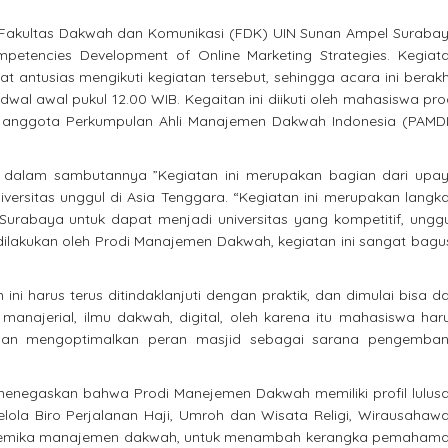
Fakultas Dakwah dan Komunikasi (FDK) UIN Sunan Ampel Suraba
petencies Development of Online Marketing Strategies. Kegiat
t antusias mengikuti kegiatan tersebut, sehingga acara ini berakh
wal awal pukul 12.00 WIB. Kegaitan ini diikuti oleh mahasiswa pro
n anggota Perkumpulan Ahli Manajemen Dakwah Indonesia (PAMDI
 dalam sambutannya ”Kegiatan ini merupakan bagian dari upa
versitas unggul di Asia Tenggara. “Kegiatan ini merupakan langk
urabaya untuk dapat menjadi universitas yang kompetitif, unggu
h dilakukan oleh Prodi Manajemen Dakwah, kegiatan ini sangat bagu
i harus terus ditindaklanjuti dengan praktik, dan dimulai bisa da
najerial, ilmu dakwah, digital, oleh karena itu mahasiswa har
ngan mengoptimalkan peran masjid sebagai sarana pengemba
enegaskan bahwa Prodi Manejemen Dakwah memiliki profil lulus
lola Biro Perjalanan Haji, Umroh dan Wisata Religi, Wirausahaw
 akademika manajemen dakwah, untuk menambah kerangka pemaham