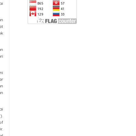
ai
an
at
uk
an
ri
ni
ar
an
an
ai
).
of
r.
al