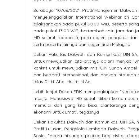
Surabaya, 10/06/2021. Prodi Manajemen Dakwah 
menyelenggarakan International Webinar on Com
dilaksanakan pada pukul 08.00 WIB, peserta sanga
pada pukul 13.00 WIB, bertambah satu jam dari jad
MD seluruh Indonesia, para dosen, pengurus da
serta peserta lainnya dari negeri jiran Malaysia.
Dekan Fakultas Dakwah dan Komunikasi UIN SA,
untuk mewujudkan cita-citanya dalam menjadi uni
konkrit untuk mewujudkan misi UIN Sunan Ampel S
dan bertaraf internasional, dan langkah ini suda
jelas Dr. H. Abd. Halim, M.Ag.
Lebih lanjut Dekan FDK mengungkapkan “Kegiatan in
masjid. Mahasiswa MD sudah diberi kemampuan ma
memulai dari yang kita bisa, diantaranya de
ekonomi untuk umat”, tegasnya
Dekan Fakultas Dakwah dan Komunikasi UIN SA, m
Profil Lulusan; Pengelola Lembaga Dakwah, Penge
Sosial, “Acara ini sangat penting bagi civitas