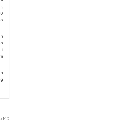
r,
00
to
an
en
it
ni
an
ng
wa MD