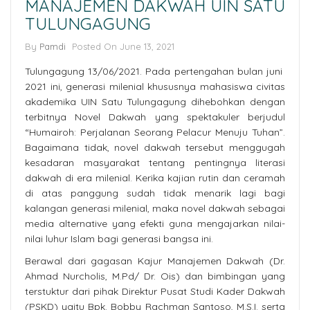
MANAJEMEN DAKWAH UIN SATU
TULUNGAGUNG
By
Pamdi
Posted On
June 13, 2021
Tulungagung 13/06/2021. Pada pertengahan bulan juni
2021 ini, generasi milenial khususnya mahasiswa civitas
akademika UIN Satu Tulungagung dihebohkan dengan
terbitnya Novel Dakwah yang spektakuler berjudul
“Humairoh: Perjalanan Seorang Pelacur Menuju Tuhan”.
Bagaimana tidak, novel dakwah tersebut menggugah
kesadaran masyarakat tentang pentingnya literasi
dakwah di era milenial. Kerika kajian rutin dan ceramah
di atas panggung sudah tidak menarik lagi bagi
kalangan generasi milenial, maka novel dakwah sebagai
media alternative yang efekti guna mengajarkan nilai-
nilai luhur Islam bagi generasi bangsa ini.
Berawal dari gagasan Kajur Manajemen Dakwah (Dr.
Ahmad Nurcholis, M.Pd/ Dr. Ois) dan bimbingan yang
terstuktur dari pihak Direktur Pusat Studi Kader Dakwah
(PSKD) yaitu Bpk. Bobby Rachman Santoso, M.S.I. serta