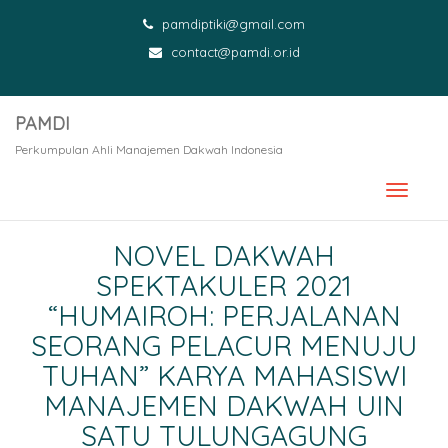
pamdiptiki@gmail.com
contact@pamdi.or.id
PAMDI
Perkumpulan Ahli Manajemen Dakwah Indonesia
NOVEL DAKWAH
SPEKTAKULER 2021
“HUMAIROH: PERJALANAN
SEORANG PELACUR MENUJU
TUHAN” KARYA MAHASISWI
MANAJEMEN DAKWAH UIN
SATU TULUNGAGUNG