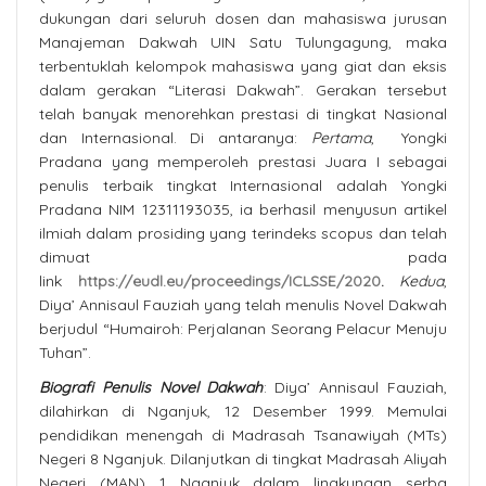
dukungan dari seluruh dosen dan mahasiswa jurusan
Manajeman Dakwah UIN Satu Tulungagung, maka
terbentuklah kelompok mahasiswa yang giat dan eksis
dalam gerakan “Literasi Dakwah”. Gerakan tersebut
telah banyak menorehkan prestasi di tingkat Nasional
dan Internasional. Di antaranya:
Pertama
, Yongki
Pradana yang memperoleh prestasi Juara I sebagai
penulis terbaik tingkat Internasional adalah Yongki
Pradana NIM 12311193035, ia berhasil menyusun artikel
ilmiah dalam prosiding yang terindeks scopus dan telah
dimuat pada
link
https://eudl.eu/proceedings/ICLSSE/2020
.
Kedua
,
Diya’ Annisaul Fauziah yang telah menulis Novel Dakwah
berjudul “Humairoh: Perjalanan Seorang Pelacur Menuju
Tuhan”.
Biografi Penulis Novel Dakwah
: Diya’ Annisaul Fauziah,
dilahirkan di Nganjuk, 12 Desember 1999. Memulai
pendidikan menengah di Madrasah Tsanawiyah (MTs)
Negeri 8 Nganjuk. Dilanjutkan di tingkat Madrasah Aliyah
Negeri (MAN) 1 Nganjuk dalam lingkungan serba