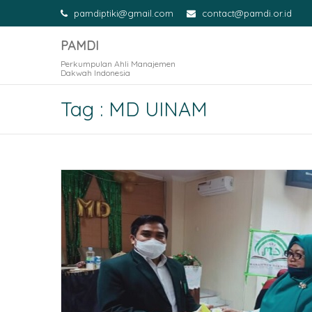
pamdiptiki@gmail.com
contact@pamdi.or.id
PAMDI
Perkumpulan Ahli Manajemen
Dakwah Indonesia
Tag : MD UINAM