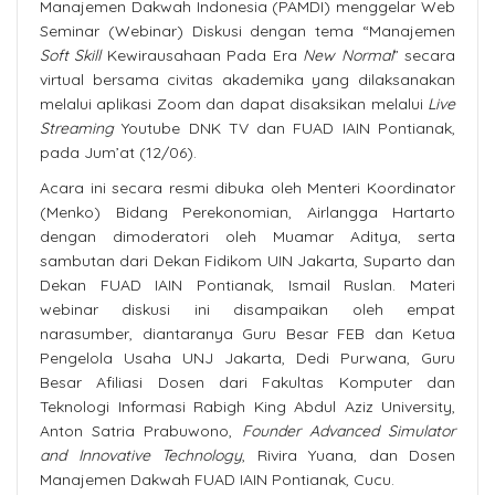
Manajemen Dakwah Indonesia (PAMDI) menggelar Web
Seminar (Webinar) Diskusi dengan tema “Manajemen
Soft Skill
Kewirausahaan Pada Era
New Normal
” secara
virtual bersama civitas akademika yang dilaksanakan
melalui aplikasi Zoom dan dapat disaksikan melalui
Live
S
treaming
Youtube DNK TV dan FUAD IAIN Pontianak,
pada Jum’at (12/06).
Acara ini secara resmi dibuka oleh Menteri Koordinator
(Menko) Bidang Perekonomian, Airlangga Hartarto
dengan dimoderatori oleh Muamar Aditya, serta
sambutan dari Dekan Fidikom UIN Jakarta, Suparto dan
Dekan FUAD IAIN Pontianak, Ismail Ruslan. Materi
webinar diskusi ini disampaikan oleh empat
narasumber, diantaranya Guru Besar FEB dan Ketua
Pengelola Usaha UNJ Jakarta, Dedi Purwana, Guru
Besar Afiliasi Dosen dari Fakultas Komputer dan
Teknologi Informasi Rabigh King Abdul Aziz University,
Anton Satria Prabuwono,
Founder Advanced Simulator
and Innovative Technology
, Rivira Yuana, dan Dosen
Manajemen Dakwah FUAD IAIN Pontianak, Cucu.